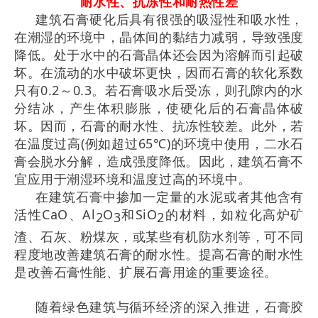
耐水性、抗冻性和耐热性差
建筑石膏硬化后具有很强的吸湿性和吸水性，
在潮湿的环境中，晶体间的黏结力减弱，导致强度
降低。处于水中的石膏晶体还会因为溶解而引起破
坏。在流动的水中破坏更快，因而石膏的软化系数
只有0.2～0.3。若石膏吸水后受冻，则孔隙内的水
分结冰，产生体积膨胀，使硬化后的石膏晶体破
坏。因而，石膏的耐水性、抗冻性较差。此外，若
在温度过高(例如超过65℃)的环境中使用，二水石
膏会脱水分解，造成强度降低。因此，建筑石膏不
宜应用于潮湿环境和温度过高的环境中。
在建筑石膏中掺加一定量的水泥或者其他含有
活性CaO、Al
O
和SiO
的材料，如粒化高炉矿
2
3
2
渣、石灰、粉煤灰，或某些有机防水剂等，可不同
程度地改善建筑石膏的耐水性。提高石膏的耐水性
是改善石膏性能、扩展石膏用途的重要途径。
随着绿色建筑与循环经济的深入推进，石膏胶